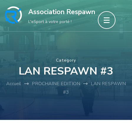
Aller
Association Respawn
au
L'eSport à votre porté !
contenu
(Pressez
Entrée)
Category
LAN RESPAWN #3
Accueil
PROCHAINE EDITION
LAN RESPAWN
#3