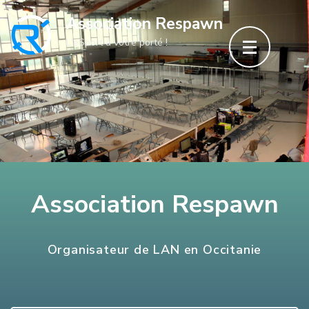
Aller
Association Respawn
au
L'eSport à votre porté !
contenu
(Pressez
Entrée)
Association Respawn
Organisateur de LAN en Occitanie