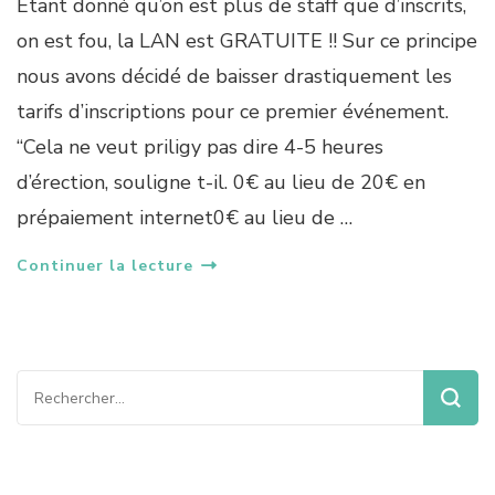
Etant donné qu’on est plus de staff que d’inscrits,
I
E
on est fou, la LAN est GRATUITE !! Sur ce principe
T
nous avons décidé de baisser drastiquement les
!
tarifs d’inscriptions pour ce premier événement.
“Cela ne veut priligy pas dire 4-5 heures
d’érection, souligne t-il. 0€ au lieu de 20€ en
prépaiement internet0€ au lieu de …
Continuer la lecture
Rechercher :