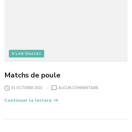
’
L
A
N
’
G
N
A
B'LAN'GNAC#1
C
Matchs de poule
S
31 OCTOBRE 2021
AUCUN COMMENTAIRE
U
Continuer la lecture
R
M
A
T
C
H