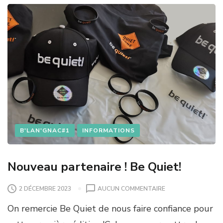
S
D
E
P
O
U
L
E
B'LAN'GNAC#1
INFORMATIONS
Nouveau partenaire ! Be Quiet!
S
2 DÉCEMBRE 2023
AUCUN COMMENTAIRE
U
On remercie Be Quiet de nous faire confiance pour
R
N