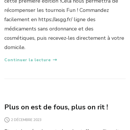
cette première édition !Cela nous permettra de
O
récompenser les tournois Fun ! Commandez
U
V
facilement en https://asgg.fr/ ligne des
E
médicaments sans ordonnance et des
A
U
cosmétiques, puis recevez-les directement à votre
P
domicile.
A
R
T
Continuer la lecture
E
N
A
I
LAN RESPAWN #2
R
E
!
Plus on est de fous, plus on rit !
B
E
2 DÉCEMBRE 2023
Q
U