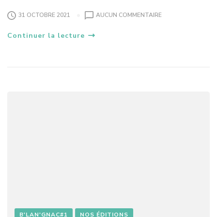
S
31 OCTOBRE 2021
AUCUN COMMENTAIRE
U
Continuer la lecture
R
A
R
B
R
E
D
E
T
O
U
R
N
O
I
B'LAN'GNAC#1
NOS ÉDITIONS