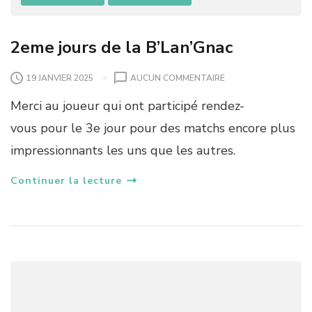
2eme jours de la B’Lan’Gnac
S
19 JANVIER 2025
AUCUN COMMENTAIRE
U
Merci au joueur qui ont participé rendez-
R
2
vous pour le 3e jour pour des matchs encore plus
E
impressionnants les uns que les autres.
M
E
J
Continuer la lecture
O
U
R
S
D
E
L
A
B