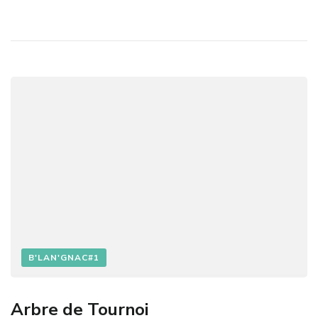
Y
A
S
S
O
C
I
A
T
I
O
N
R
E
S
P
A
B'LAN'GNAC#1
W
N
Arbre de Tournoi