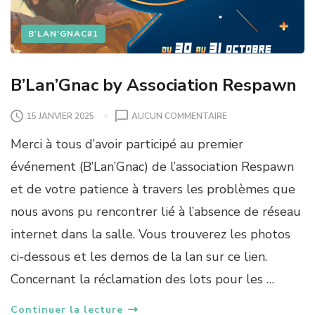
B'LAN'GNAC#1
B’Lan’Gnac by Association Respawn
S
15 JANVIER 2025
AUCUN COMMENTAIRE
U
Merci à tous d’avoir participé au premier
R
B
événement (B’Lan’Gnac) de l’association Respawn
’
et de votre patience à travers les problèmes que
L
A
nous avons pu rencontrer lié à l’absence de réseau
N
internet dans la salle. Vous trouverez les photos
’
G
ci-dessous et les demos de la lan sur ce lien.
N
Concernant la réclamation des lots pour les …
A
C
B
Continuer la lecture