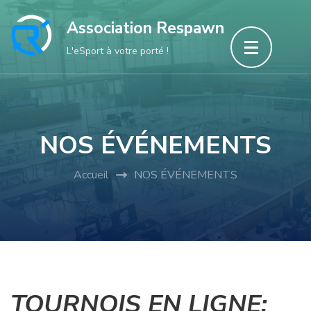
Aller
Association Respawn
au
L'eSport à votre porté !
contenu
(Pressez
Entrée)
NOS ÉVÉNEMENTS
Accueil
NOS ÉVÉNEMENTS
TOURNOIS EN LIGNE: