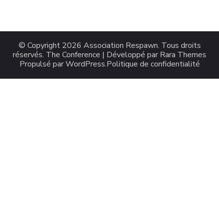
© Copyright 2026
Association Respawn
. Tous droits
réservés.
The Conference | Développé par
Rara Themes
Propulsé par
WordPress
.
Politique de confidentialité