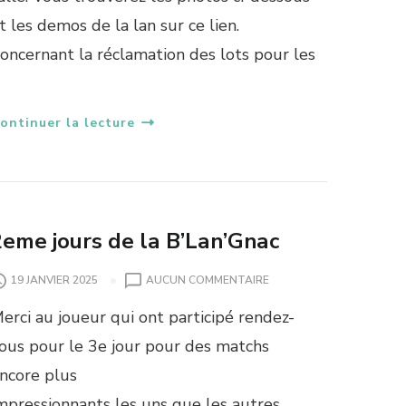
N
t les demos de la lan sur ce lien.
A
C
oncernant la réclamation des lots pour les
B
…
Y
A
S
ontinuer la lecture
S
O
C
I
A
T
2eme jours de la B’Lan’Gnac
I
O
S
19 JANVIER 2025
AUCUN COMMENTAIRE
N
U
R
erci au joueur qui ont participé rendez-
R
E
2
ous pour le 3e jour pour des matchs
S
E
P
ncore plus
M
A
E
mpressionnants les uns que les autres.
W