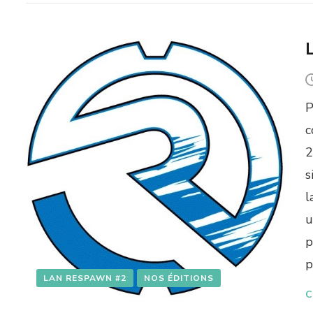
P
c
2
s
l
u
p
p
LAN RESPAWN #2
NOS ÉDITIONS
C