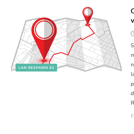
S
m
n
LAN RESPAWN #2
l
p
d
R
C