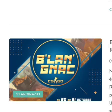
C
M
é
R
p
B'LAN'GNAC#1
l
s