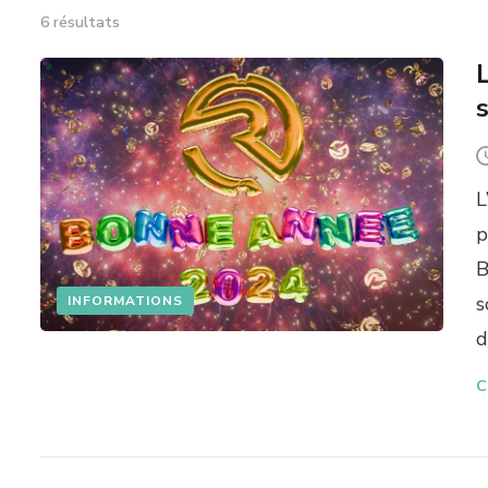
6 résultats
L
p
B
s
INFORMATIONS
d
C