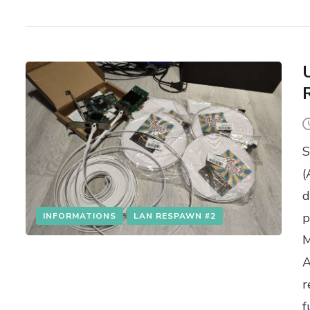
S
(
d
p
INFORMATIONS
LAN RESPAWN #2
M
A
r
f