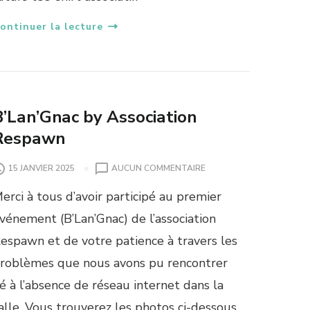
ontinuer la lecture
B’Lan’Gnac by Association
Respawn
S
15 JANVIER 2025
AUCUN COMMENTAIRE
U
erci à tous d’avoir participé au premier
R
B
vénement (B’Lan’Gnac) de l’association
’
espawn et de votre patience à travers les
L
A
roblèmes que nous avons pu rencontrer
N
ié à l’absence de réseau internet dans la
’
G
alle. Vous trouverez les photos ci-dessous