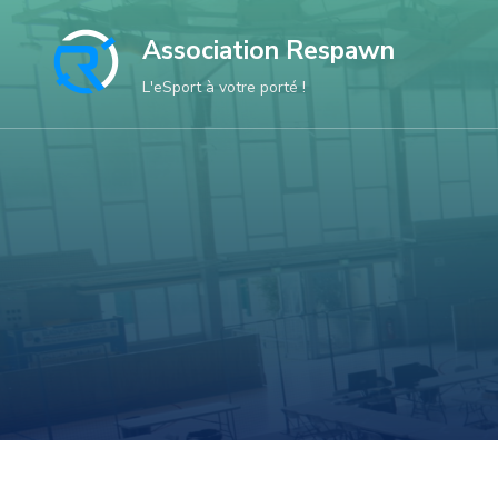
Aller
Association Respawn
au
contenu
L'eSport à votre porté !
(Pressez
Entrée)