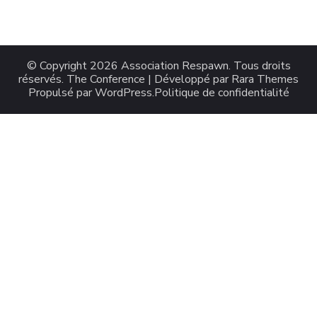
© Copyright 2026
Association Respawn
. Tous droits
réservés.
The Conference | Développé par
Rara Themes
Propulsé par
WordPress
.
Politique de confidentialité