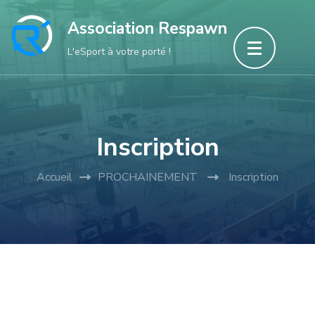
Aller
Association Respawn
au
L'eSport à votre porté !
contenu
(Pressez
Entrée)
Inscription
Accueil
PROCHAINEMENT
Inscription